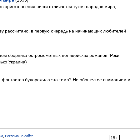
м мира
(1995)
в приготовления пищи отличается кухня народов мира,
ву рассчитано, в первую очередь на начинающих любителей
ом сборника остросюжетных полицейских романов `Реки
лько Украина)
ие фантастов будоражила эта тема? Не обошел ее вниманием и
ка
,
Реклама на сайте
18+