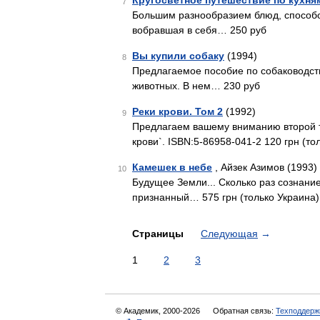
Кругосветное путешествие по кухня
7
Большим разнообразием блюд, способо
вобравшая в себя… 250 руб
Вы купили собаку
(1994)
8
Предлагаемое пособие по собаководст
животных. В нем… 230 руб
Реки крови. Том 2
(1992)
9
Предлагаем вашему вниманию второй т
крови`. ISBN:5-86958-041-2 120 грн (то
Камешек в небе
, Айзек Азимов (1993)
10
Будущее Земли... Сколько раз сознан
признанный… 575 грн (только Украина)
Страницы
Следующая
→
1
2
3
© Академик, 2000-2026
Обратная связь:
Техподдерж