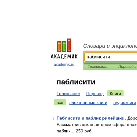
Словари и энциклоп
academic.ru
Толкования
Переводы
паблисити
Толкование
Перевод
Книги
все
электронные книги
аудиокниги
Паблисити и паблик рилейшнз
, Доро
1
Рассматриваемая автором сфера плохо 
паблик… 250 руб