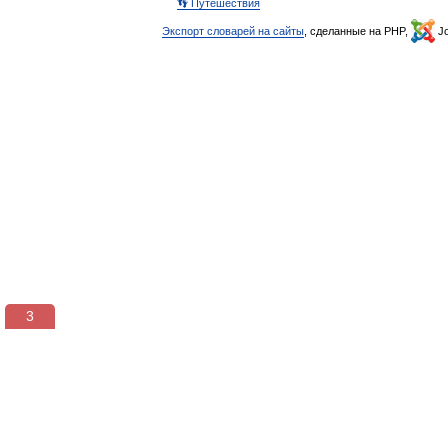
👣 Путешествия
Экспорт словарей на сайты
, сделанные на PHP,
Jo
3